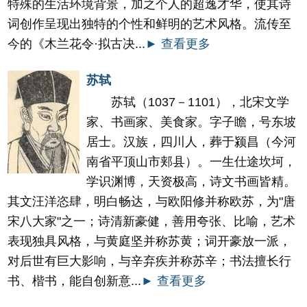
特殊的生活环境背景，加之个人的超逸才华，使其诗
词创作呈现出独特的个性和鲜明的艺术风格。流传至
今的《木兰花令·拟古决...
► 查看更多
苏轼
苏轼（1037－1101），北宋文学
家、书画家、美食家。字子瞻，号东坡
居士。汉族，四川人，葬于颍昌（今河
南省平顶山市郏县）。一生仕途坎坷，
学识渊博，天资极高，诗文书画皆精。
其文汪洋恣肆，明白畅达，与欧阳修并称欧苏，为"唐
宋八大家"之一；诗清新豪健，善用夸张、比喻，艺术
表现独具风格，与黄庭坚并称苏黄；词开豪放一派，
对后世有巨大影响，与辛弃疾并称苏辛；书法擅长行
书、楷书，能自创新意...
► 查看更多