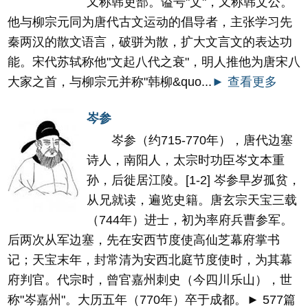
又称韩吏部。谥号"文"，又称韩文公。
他与柳宗元同为唐代古文运动的倡导者，主张学习先
秦两汉的散文语言，破骈为散，扩大文言文的表达功
能。宋代苏轼称他"文起八代之衰"，明人推他为唐宋八
大家之首，与柳宗元并称"韩柳&quo...
► 查看更多
岑参
岑参（约715-770年），唐代边塞
诗人，南阳人，太宗时功臣岑文本重
孙，后徙居江陵。[1-2] 岑参早岁孤贫，
从兄就读，遍览史籍。唐玄宗天宝三载
（744年）进士，初为率府兵曹参军。
后两次从军边塞，先在安西节度使高仙芝幕府掌书
记；天宝末年，封常清为安西北庭节度使时，为其幕
府判官。代宗时，曾官嘉州刺史（今四川乐山），世
称"岑嘉州"。大历五年（770年）卒于成都。► 577篇