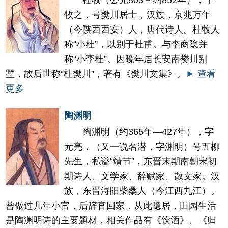
杜牧（公元803－约852年），字
牧之，号樊川居士，汉族，京兆万年
（今陕西西安）人，唐代诗人。杜牧人
称“小杜”，以别于杜甫。与李商隐并
称“小李杜”。因晚年居长安南樊川别
墅，故后世称“杜樊川”，著有《樊川文集》。
► 查看
更多
陶渊明
陶渊明（约365年—427年），字
元亮，（又一说名潜，字渊明）号五柳
先生，私谥“靖节”，东晋末期南朝宋初
期诗人、文学家、辞赋家、散文家。汉
族，东晋浔阳柴桑人（今江西九江）。
曾做过几年小官，后辞官回家，从此隐居，田园生活
是陶渊明诗的主要题材，相关作品有《饮酒》、《归