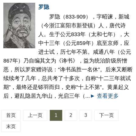
罗隐
罗隐（833-909），字昭谏，新城
（今浙江富阳市新登镇）人，唐代诗
人。生于公元833年（太和七年），大
中十三年（公元859年）底至京师，应
进士试，历七年不第。咸通八年（公元
867年）乃自编其文为《谗书》，益为统治阶级所憎
恶，所以罗衮赠诗说：“谗书虽胜一名休”。后来又断断
续续考了几年，总共考了十多次，自称“十二三年就试
期”，最终还是铩羽而归，史称“十上不第”。黄巢起义
后，避乱隐居九华山，光启三年（...
► 查看更多
首页
上一页
1
2
3
下一页
末页