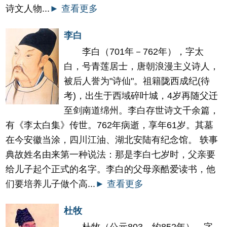
诗文人物...
► 查看更多
李白
李白（701年－762年），字太
白，号青莲居士，唐朝浪漫主义诗人，
被后人誉为"诗仙"。祖籍陇西成纪(待
考)，出生于西域碎叶城，4岁再随父迁
至剑南道绵州。李白存世诗文千余篇，
有《李太白集》传世。762年病逝，享年61岁。其墓
在今安徽当涂，四川江油、湖北安陆有纪念馆。 轶事
典故姓名由来第一种说法：那是李白七岁时，父亲要
给儿子起个正式的名字。李白的父母亲酷爱读书，他
们要培养儿子做个高...
► 查看更多
杜牧