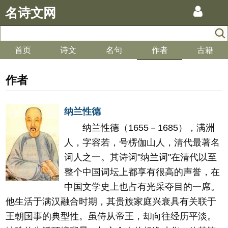
名诗文网
首页
诗文
名句
作者
古籍
作者
纳兰性德
纳兰性德（1655－1685），满洲
人，字容若，号楞伽山人，清代最著名
词人之一。其诗词"纳兰词"在清代以至
整个中国词坛上都享有很高的声誉，在
中国文学史上也占有光采夺目的一席。
他生活于满汉融合时期，其贵族家庭兴衰具有关联于
王朝国事的典型性。虽侍从帝王，却向往经历平淡。