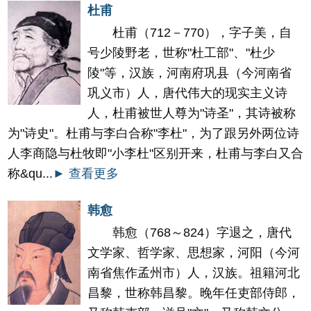
杜甫
杜甫（712－770），字子美，自
号少陵野老，世称"杜工部"、"杜少
陵"等，汉族，河南府巩县（今河南省
巩义市）人，唐代伟大的现实主义诗
人，杜甫被世人尊为"诗圣"，其诗被称
为"诗史"。杜甫与李白合称"李杜"，为了跟另外两位诗
人李商隐与杜牧即"小李杜"区别开来，杜甫与李白又合
称&qu...
► 查看更多
韩愈
韩愈（768～824）字退之，唐代
文学家、哲学家、思想家，河阳（今河
南省焦作孟州市）人，汉族。祖籍河北
昌黎，世称韩昌黎。晚年任吏部侍郎，