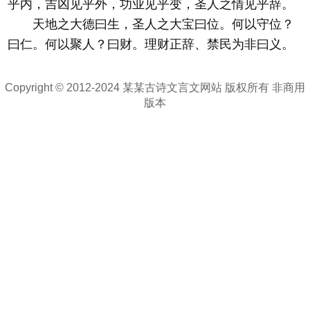
乎内，吉凶见乎外，功业见乎变，圣人之情见乎辞。
天地之大德曰生，圣人之大宝曰位。何以守位？
曰仁。何以聚人？曰财。理财正辞、禁民为非曰义。
Copyright © 2012-2024 某某古诗文言文网站 版权所有 非商用
版本