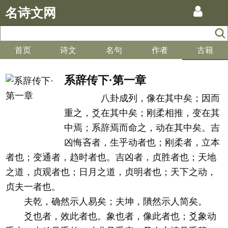
名诗文网
首页
诗文
名句
作者
古籍
系辞传下·第一章
八卦成列，像在其中矣；因而
重之，爻在其中矣；刚柔相推，变在其
中焉；系辞焉而命之，动在其中矣。吉
凶悔吝者，生乎动者也；刚柔者，立本
者也；变通者，趋时者也。吉凶者，贞胜者也；天地
之道，贞观者也；日月之道，贞明者也；天下之动，
贞夫一者也。
夫乾，确然示人易矣；夫坤，隤然示人简矣。
爻也者，效此者也。象也者，像此者也；爻象动