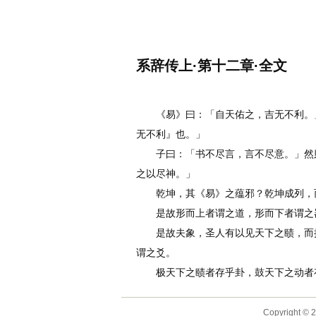
名诗文网
首页
诗文
名句
系辞传上·第十二章·全文
作者：
李白
《易》曰：「自天佑之，吉无不利。」
无不利』也。」
子曰：「书不尽言，言不尽意。」然则
之以尽神。」
乾坤，其《易》之蕴邪？乾坤成列，而
是故形而上者谓之道，形而下者谓之器
是故夫象，圣人有以见天下之赜，而拟
谓之爻。
极天下之赜者存乎卦，鼓天下之动者存
Copyright