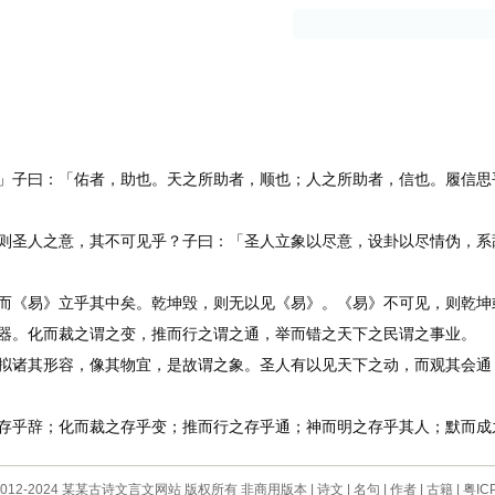
古籍
作者
子曰：「佑者，助也。天之所助者，顺也；人之所助者，信也。履信思
圣人之意，其不可见乎？子曰：「圣人立象以尽意，设卦以尽情伪，系
《易》立乎其中矣。乾坤毁，则无以见《易》。《易》不可见，则乾坤
。化而裁之谓之变，推而行之谓之通，举而错之天下之民谓之事业。
诸其形容，像其物宜，是故谓之象。圣人有以见天下之动，而观其会通
乎辞；化而裁之存乎变；推而行之存乎通；神而明之存乎其人；默而成
 © 2012-2024 某某古诗文言文网站 版权所有 非商用版本 |
诗文
|
名句
|
作者
|
古籍
|
粤IC