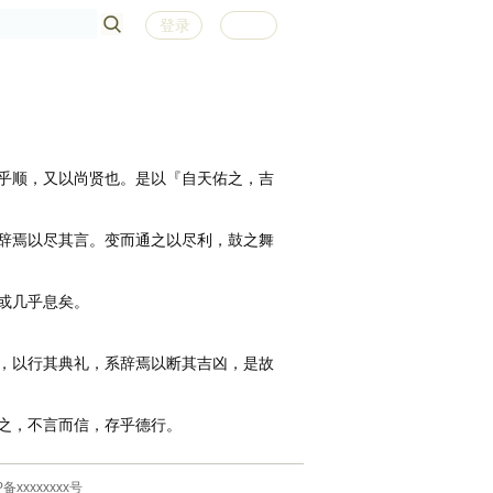
登录
注册
乎顺，又以尚贤也。是以『自天佑之，吉
辞焉以尽其言。变而通之以尽利，鼓之舞
或几乎息矣。
，以行其典礼，系辞焉以断其吉凶，是故
之，不言而信，存乎德行。
P备xxxxxxxx号