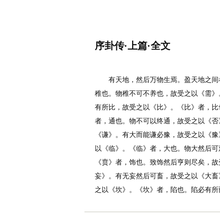
名诗文网
首页
诗文
名句
序卦传·上篇·全文
作者：
李白
有天地，然后万物生焉。盈天地之间者
稚也。物稚不可不养也，故受之以《需》
有所比，故受之以《比》。《比》者，比
者，通也。物不可以终通，故受之以《否
《谦》。有大而能谦必豫，故受之以《豫
以《临》。《临》者，大也。物大然后可
《贲》者，饰也。致饰然后亨则尽矣，故
妄》。有无妄然后可畜，故受之以《大畜
之以《坎》。《坎》者，陷也。陷必有所