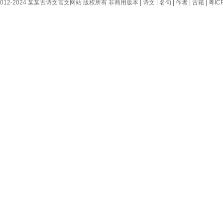
 © 2012-2024 某某古诗文言文网站 版权所有 非商用版本 |
诗文
|
名句
|
作者
|
古籍
|
粤IC