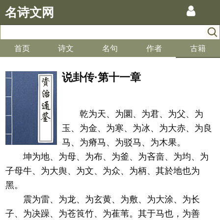
名诗文网
首页
诗文
名句
作者
古籍
说卦传·第十一章
乾为天、为圜、为君、为父、为
玉、为金、为寒、为冰、为大赤、为良
马、为瘠马、为驳马、为木果。
坤为地、为母、为布、为釜、为吝啬、为均、为
子母牛、为大舆、为文、为众、为柄、其於地也为
黑。
震为雷、为龙、为玄黄、为敷、为大涂、为长
子、为决躁、为苍筤竹、为萑苇。其于马也，为善