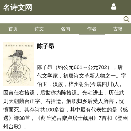
名诗文网
首页
诗文
名句
作者
古籍
陈子昂
陈子昂（约公元661～公元702），唐
代文学家，初唐诗文革新人物之一。字
伯玉，汉族，梓州射洪(今属四川)人。
因曾任右拾遗，后世称为陈拾遗。光宅进士，历仕武
则天朝麟台正字、右拾遗。解职归乡后受人所害，忧
愤而死。其存诗共100多首，其中最有代表性的是《感
遇》诗38首，《蓟丘览古赠卢居士藏用》7首和《登幽
州台歌》。