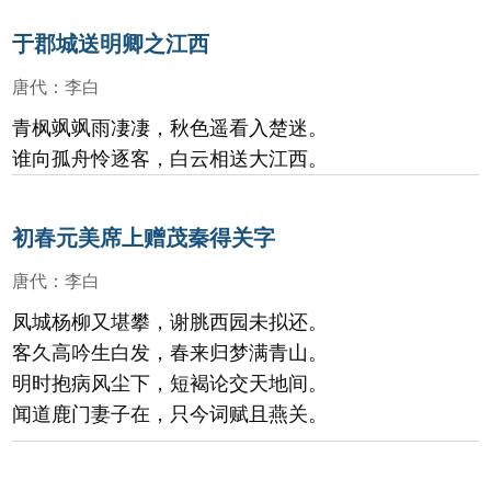
于郡城送明卿之江西
唐代
：
李白
青枫飒飒雨凄凄，秋色遥看入楚迷。
谁向孤舟怜逐客，白云相送大江西。
初春元美席上赠茂秦得关字
唐代
：
李白
凤城杨柳又堪攀，谢脁西园未拟还。
客久高吟生白发，春来归梦满青山。
明时抱病风尘下，短褐论交天地间。
闻道鹿门妻子在，只今词赋且燕关。