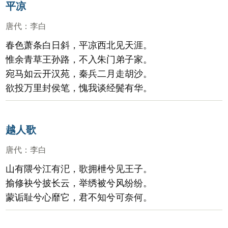
平凉
唐代
：
李白
春色萧条白日斜，平凉西北见天涯。
惟余青草王孙路，不入朱门弟子家。
宛马如云开汉苑，秦兵二月走胡沙。
欲投万里封侯笔，愧我谈经鬓有华。
越人歌
唐代
：
李白
山有隈兮江有汜，歌拥枻兮见王子。
揄修袂兮披长云，举绣被兮风纷纷。
蒙诟耻兮心靡它，君不知兮可奈何。