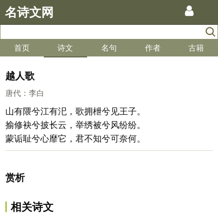
名诗文网
首页
诗文
名句
作者
古籍
越人歌
唐代
：
李白
山有隈兮江有汜，歌拥枻兮见王子。
揄修袂兮披长云，举绣被兮风纷纷。
蒙诟耻兮心靡它，君不知兮可奈何。
赏析
相关诗文